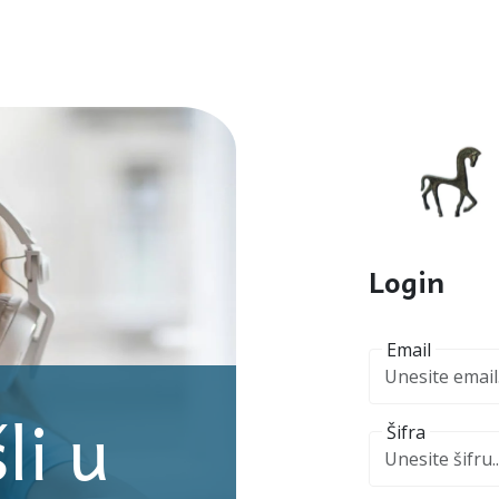
Login
Email
li u
Šifra